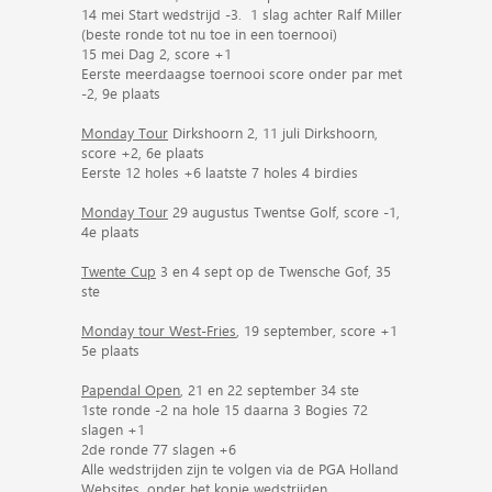
14 mei Start wedstrijd -3. 1 slag achter Ralf Miller
(beste ronde tot nu toe in een toernooi)
15 mei Dag 2, score +1
Eerste meerdaagse toernooi score onder par met
-2, 9e plaats
Monday Tour
Dirkshoorn 2, 11 juli Dirkshoorn,
score +2, 6e plaats
Eerste 12 holes +6 laatste 7 holes 4 birdies
Monday Tour
29 augustus Twentse Golf, score -1,
4e plaats
Twente Cup
3 en 4 sept op de Twensche Gof, 35
ste
Monday tour West-Fries
, 19 september, score +1
5e plaats
Papendal Open
, 21 en 22 september 34 ste
1ste ronde -2 na hole 15 daarna 3 Bogies 72
slagen +1
2de ronde 77 slagen +6
Alle wedstrijden zijn te volgen via de PGA Holland
Websites, onder het kopje wedstrijden.