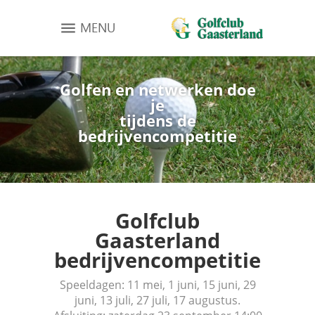
MENU
Golfen en netwerken doe
je
tijdens de
bedrijvencompetitie
Golfclub
Gaasterland
bedrijvencompetitie
Speeldagen: 11 mei, 1 juni, 15 juni, 29
juni, 13 juli, 27 juli, 17 augustus.