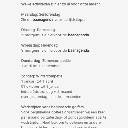
Welke activiteiten zijn er zo al voor onze leden?
Maandag: Seniorendag
Zie de
baanagenda
voor de tijdstippen.
Dinsdag: Damesdag
’s morgens, zie hiervoor de
baanagenda
.
Woensdag: Herendag
’s morgens, zie hiervoor de
baanagenda
.
Donderdag: Zomercompetitie
1 april tot 1 september
Zondag: Wintercompetie
1 januari tot 1 april
01 oktober tot 1 januari
iedere 2de zondag v.d. maand
overige zondagen in deze maanden
Wedstrijden voor beginnende golfers
Voor beginnende golfers organiseren wij een keer
per maand op zaterdag- of zondagochtend aparte
wedstrijden. Heel leuk om te oefenen en andere
beginners te leren kennen en te leren wat een