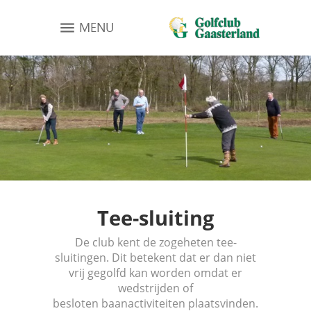
MENU
Tee-sluiting
De club kent de zogeheten tee-
sluitingen. Dit betekent dat er dan niet
vrij gegolfd kan worden omdat er
wedstrijden of
besloten baanactiviteiten plaatsvinden.