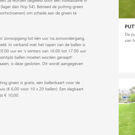
dien ze worden begeleid door een volwassene in
(lager dan Hcp 54). Betreed de putting green
sportschoenen) om schade aan de green te
PUT
De pu
oor zonsopgang tot één uur na zonsondergang,
van h
rmeld. In verband met het rapen van de ballen is
20.00 uur en ’s winters van 16.00 tot 17.00 uur
ussentijds ballen moeten worden geraapt!
aien, is deze gesloten. Dit wordt aangegeven
ing green is gratis, een ballenkaart voor de
huis (€ 6,00 voor 10 x 20 ballen). Een dagkaart
st € 10,00.