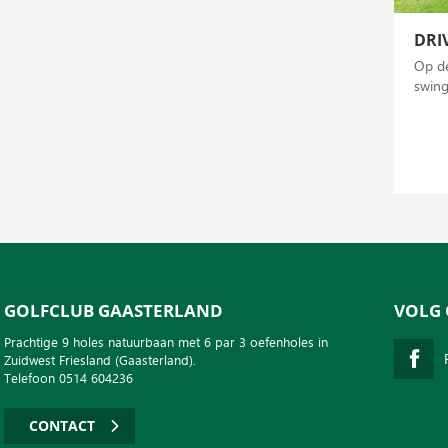
DRI
Op de
swing
GOLFCLUB GAASTERLAND
VOLG 
Prachtige 9 holes natuurbaan met 6 par 3 oefenholes in
Zuidwest Friesland (Gaasterland).
Telefoon 0514 604236
CONTACT