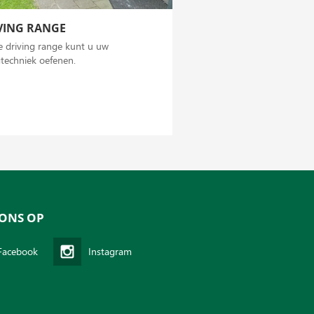
VING RANGE
 driving range kunt u uw
techniek oefenen.
ONS OP
Facebook
Instagram