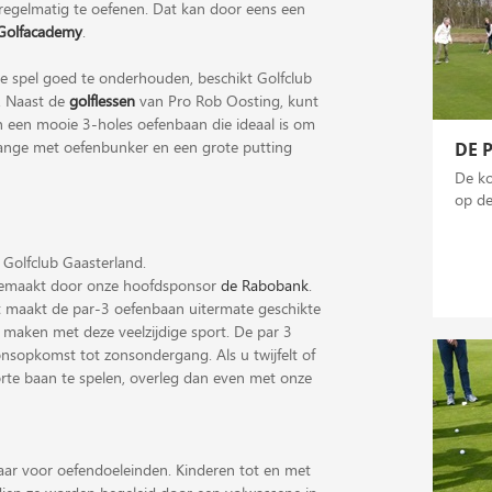
 regelmatig te oefenen. Dat kan door eens een
Golfacademy
.
te spel goed te onderhouden, beschikt Golfclub
n. Naast de
golflessen
van Pro Rob Oosting, kunt
en een mooie 3-holes oefenbaan die ideaal is om
 range met oefenbunker en een grote putting
DE 
De ko
op de
 Golfclub Gaasterland.
gemaakt door onze hoofdsponsor
de Rabobank
.
Dit maakt de par-3 oefenbaan uitermate geschikte
 maken met deze veelzijdige sport. De par 3
nsopkomst tot zonsondergang. Als u twijfelt of
rte baan te spelen, overleg dan even met onze
baar voor oefendoeleinden. Kinderen tot en met