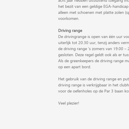
acht jaar hebben uitsluitend toegang in
het bezit van een geldige EGA-handicap 
alleen met schoenen met platte zolen (
voorkomen.
Driving range
De drivingrange is open van één uur v
uiterlijk tot 20.30 uur, tenzij anders ve
de driving range ’s zomers van 19.00 – 
gesloten. Deze regel geldt ook als er t
Als de greenkeepers de driving range ma
op een apart bord.
Het gebruik van de driving range en putt
driving range is verkrijgbaar in het club
voor de oefenholes op de Par 3 baan ko
Veel plezier!