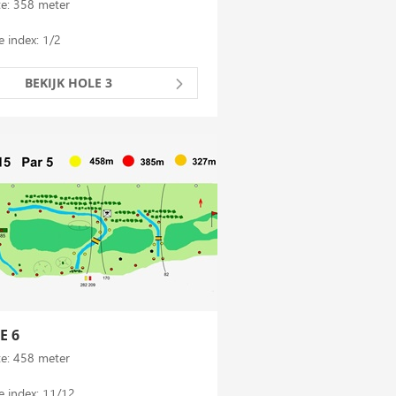
e: 358 meter
e index: 1/2
BEKIJK HOLE 3
E 6
e: 458 meter
e index: 11/12