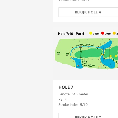
BEKIJK HOLE 4
HOLE 7
Lengte: 345 meter
Par 4
Stroke index: 9/10
BEKIJK HOLE 7