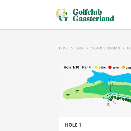
HOME
BAAN
CALAMITEITENPLAN
HO
HOLE 1