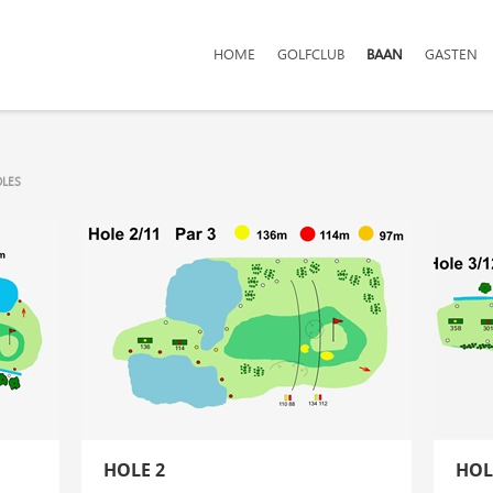
HOME
GOLFCLUB
BAAN
GASTEN
LES
HOLE 2
HOL