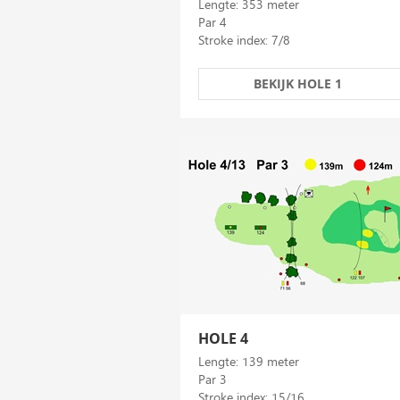
Lengte: 353 meter
Par 4
Stroke index: 7/8
BEKIJK HOLE 1
HOLE 4
Lengte: 139 meter
Par 3
Stroke index: 15/16