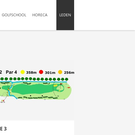
GOLFSCHOOL
HORECA
LEDEN
E 3